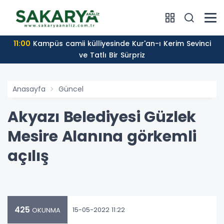
11:00
Kampüs camii külliyesinde Kur'an-ı Kerim Sevinci
ve Tatlı Bir Sürpriz
Anasayfa
Güncel
Akyazı Belediyesi Güzlek
Mesire Alanına görkemli
açılış
425
15-05-2022 11:22
OKUNMA