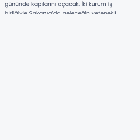
gününde kapılarını açacak. İki kurum iş
birliğiyle Sakarya’da geleceğin yetenekli
oyuncuları keşfedilecek. Büyükşehir’in sanata,
kültüre verdiği değerin son örneği olacak bu
okulda yakında birbirinden güzel etkinlikler,
sahneler başlayacak.
Sakarya Büyükşehir Belediyesi Şehir Tiyatrosu
ile Sakarya Uygulamalı Bilimler Üniversitesi iş
birliğinde, Büyükşehir Belediyesi Şehir
Tiyatrosu Genel Sanat Yönetmeni’nin
katkılarıyla hayata geçirilen Genç Sahne
Tiyatro Okulu, seçmeleri başlıyor.