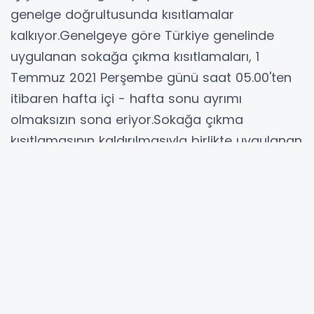
genelge doğrultusunda kısıtlamalar
kalkıyor.Genelgeye göre Türkiye genelinde
uygulanan sokağa çıkma kısıtlamaları, 1
Temmuz 2021 Perşembe günü saat 05.00'ten
itibaren hafta içi - hafta sonu ayrımı
olmaksızın sona eriyor.Sokağa çıkma
kısıtlamasının kaldırılmasıyla birlikte uygulanan
şehirler arası seyahat kısıtlamasıda sona
eriyor.
İş yerleri, temizlik, maske ve mesafe kuralları
ile "Sağlık Bakanlığı Salgın Yönetimi ve Çalışma
Rehberi"ndeki tüm tedbir ve esaslara uyulması
kaydıyla 1 Temmuz itibariyle tekrar faaliyet
gösterebilecek.