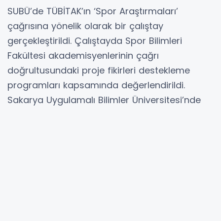
SUBÜ’de TÜBİTAK’ın ‘Spor Araştırmaları’
çağrısına yönelik olarak bir çalıştay
gerçekleştirildi. Çalıştayda Spor Bilimleri
Fakültesi akademisyenlerinin çağrı
doğrultusundaki proje fikirleri destekleme
programları kapsamında değerlendirildi.
Sakarya Uygulamalı Bilimler Üniversitesi’nde
(SUBÜ) TÜBİTAK Araştırma Destek Programları
Başkanlığı tarafından ‘1001 – Bilimsel ve
Teknolojik Araştırma Projelerini Destekleme
Programı’
kapsamında açılan ‘Spor Araştırmaları’ başlıklı
çağrıya yönelik çalıştay gerçekleştirildi. SUBÜ
Teknoloji Transfer Ofisi’nin gerçekleştirdiği
çalıştayda TÜBİTAK çağrısının alt başlıkları