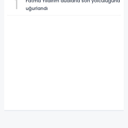
1
Fatma Yıldırım dualarla son yolculuğuna
uğurlandı