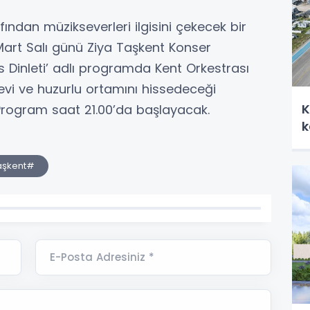
ndan müzikseverleri ilgisini çekecek bir
Mart Salı günü Ziya Taşkent Konser
 Dinleti’ adlı programda Kent Orkestrası
vi ve huzurlu ortamını hissedeceği
K
 Program saat 21.00’da başlayacak.
k
aşkent#
E-Posta Adresiniz *