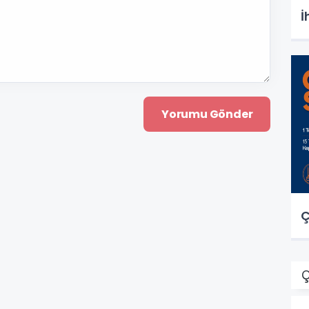
İ
Ç
Ç