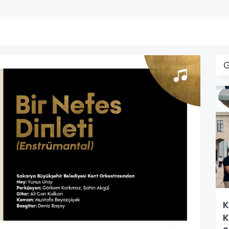
G
K
K