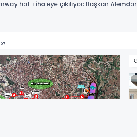
amway hattı ihaleye çıkılıyor: Başkan Alemdar:
:07
G