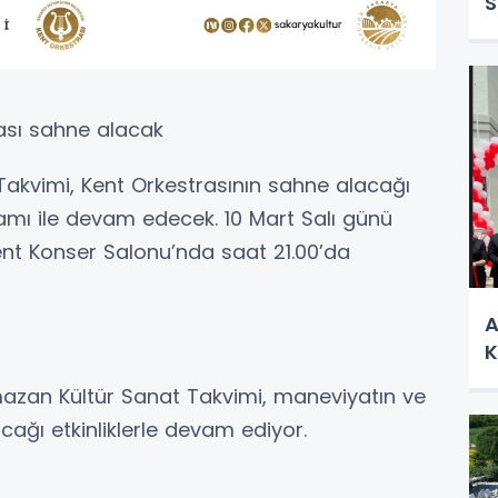
S
ası sahne alacak
akvimi, Kent Orkestrasının sahne alacağı
gramı ile devam edecek. 10 Mart Salı günü
nt Konser Salonu’nda saat 21.00’da
A
K
azan Kültür Sanat Takvimi, maneviyatın ve
ğı etkinliklerle devam ediyor.