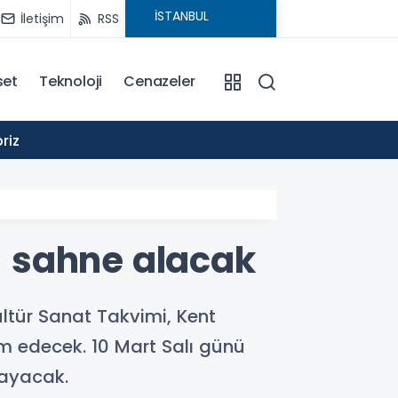
İletişim
RSS
set
Teknoloji
Cenazeler
15:07
Hayr
 sahne alacak
tür Sanat Takvimi, Kent
am edecek. 10 Mart Salı günü
layacak.