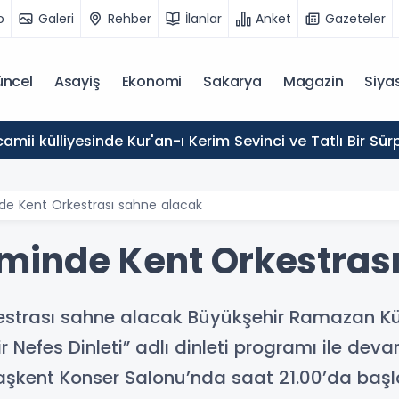
o
Galeri
Rehber
İlanlar
Anket
Gazeteler
ncel
Asayiş
Ekonomi
Sakarya
Magazin
Siya
 Yeni Hizmet Binası Kapılarını Açtı
e Kent Orkestrası sahne alacak
minde Kent Orkestrası
strası sahne alacak Büyükşehir Ramazan Kül
r Nefes Dinleti” adlı dinleti programı ile dev
şkent Konser Salonu’nda saat 21.00’da baş