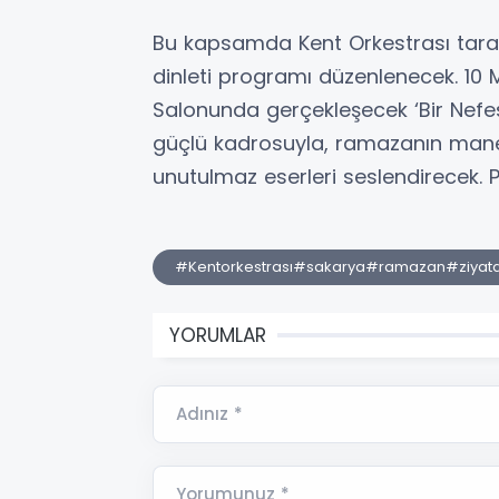
Bu kapsamda Kent Orkestrası tarafı
dinleti programı düzenlenecek. 10 
Salonunda gerçekleşecek ‘Bir Nefes
güçlü kadrosuyla, ramazanın mane
unutulmaz eserleri seslendirecek.
#Kentorkestrası#sakarya#ramazan#ziyat
YORUMLAR
Adınız *
Yorumunuz *