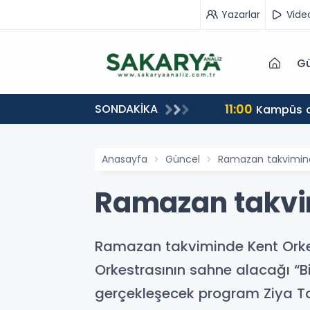
Yazarlar
Vide
Gü
19:19
SONDAKİKA
riz
Akyazıda
Anasayfa
Güncel
Ramazan takvimind
Ramazan takvi
Ramazan takviminde Kent Orke
Orkestrasının sahne alacağı “Bi
gerçekleşecek program Ziya Ta