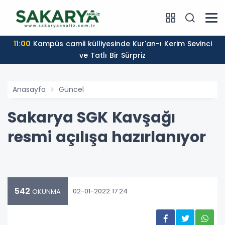
19:19
Akyazıda Yeni Hizmet Binası Kapılarını Açtı
Anasayfa
Güncel
Sakarya SGK Kavşağı
resmi açılışa hazırlanıyor
542
02-01-2022 17:24
OKUNMA