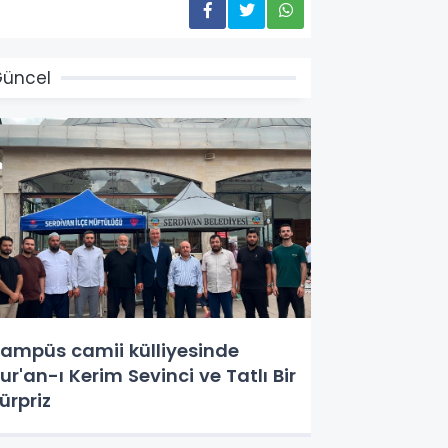
üncel
ampüs camii külliyesinde
ur'an-ı Kerim Sevinci ve Tatlı Bir
ürpriz