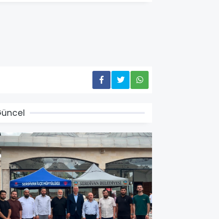
üncel