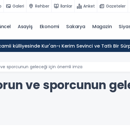
o
Galeri
Rehber
İlanlar
Anket
Gazeteler
ncel
Asayiş
Ekonomi
Sakarya
Magazin
Siya
mii külliyesinde Kur'an-ı Kerim Sevinci ve Tatlı Bir Sürp
 ve sporcunun geleceği için önemli imza
run ve sporcunun gele