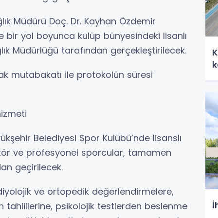
ğlık Müdürü Doç. Dr. Kayhan Özdemir
bir yol boyunca kulüp bünyesindeki lisanlı
ğlık Müdürlüğü tarafından gerçekleştirilecek.
K
k
ak mutabakatı ile protokolün süresi
hizmeti
şehir Belediyesi Spor Kulübü’nde lisanslı
tör ve profesyonel sporcular, tamamen
an geçirilecek.
iyolojik ve ortopedik değerlendirmelere,
İ
tahlillerine, psikolojik testlerden beslenme