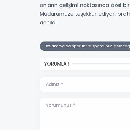
onların gelişimi noktasında özel bir
Müdürümüze teşekkür ediyor, proto
denildi.
#Sakarya’da sporun ve sporcunun geleceği
YORUMLAR
Adınız *
Yorumunuz *