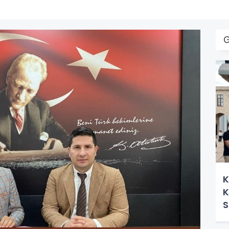
G
K
K
S