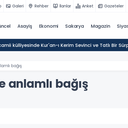
o
Galeri
Rehber
İlanlar
Anket
Gazeteler
ncel
Asayiş
Ekonomi
Sakarya
Magazin
Siya
mii külliyesinde Kur'an-ı Kerim Sevinci ve Tatlı Bir Sürp
lamlı bağış
e anlamlı bağış