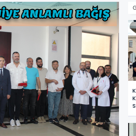
G
K
K
S