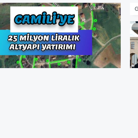
G
K
K
S