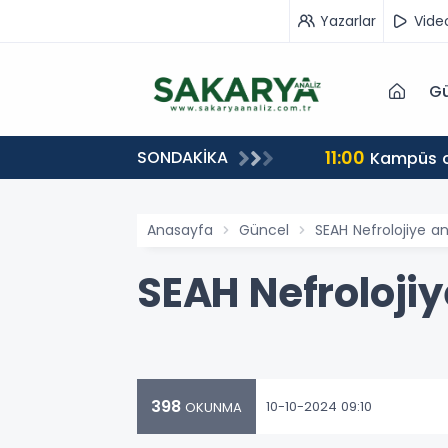
Yazarlar
Vide
Gü
11:00
SONDAKİKA
Kampüs ca
Anasayfa
Güncel
SEAH Nefrolojiye an
SEAH Nefrolojiy
398
10-10-2024 09:10
OKUNMA