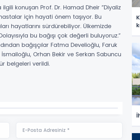
lgili konuşan Prof. Dr. Hamad Dheir ”Diyaliz
hastalar için hayati önem taşıyor. Bu
K
k
rı hayatlarını sürdürebiliyor. Ülkemizde
 Dolayısıyla bu bağışı çok değerli buluyoruz.”
ardından bağışçılar Fatma Develioğlu, Faruk
İsmailoğlu, Orhan Bekir ve Serkan Sabuncu
 belgeleri verildi.
İ
E-Posta Adresiniz *