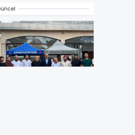
üncel
ampüs camii külliyesinde
ur'an-ı Kerim Sevinci ve Tatlı Bir
ürpriz