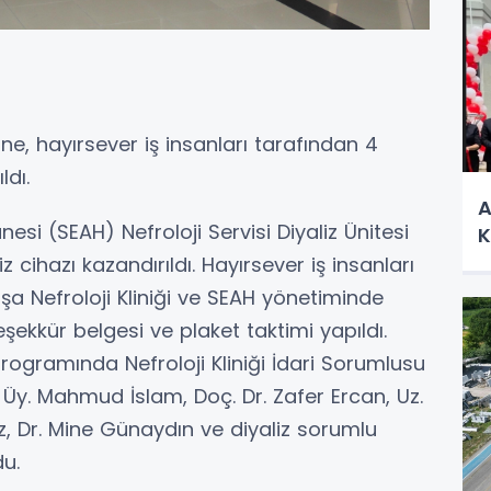
sine, hayırsever iş insanları tarafından 4
ldı.
A
si (SEAH) Nefroloji Servisi Diyaliz Ünitesi
K
ihazı kazandırıldı. Hayırsever iş insanları
şa Nefroloji Kliniği ve SEAH yönetiminde
eşekkür belgesi ve plaket taktimi yapıldı.
rogramında Nefroloji Kliniği İdari Sorumlusu
. Üy. Mahmud İslam, Doç. Dr. Zafer Ercan, Uz.
az, Dr. Mine Günaydın ve diyaliz sorumlu
u.