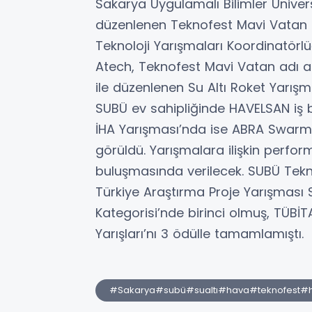
Sakarya Uygulamalı Bilimler Ünive
düzenlenen Teknofest Mavi Vatan i
Teknoloji Yarışmaları Koordinatör
Atech, Teknofest Mavi Vatan adı alt
ile düzenlenen Su Altı Roket Yarış
SUBÜ ev sahipliğinde HAVELSAN iş b
İHA Yarışması’nda ise ABRA Swarm 
görüldü. Yarışmalara ilişkin perfor
buluşmasında verilecek. SUBÜ Te
Türkiye Araştırma Proje Yarışması So
Kategorisi’nde birinci olmuş, TÜBİTA
Yarışları’nı 3 ödülle tamamlamıştı.
#Sakarya#subü#sualtı#hava#teknofest#h