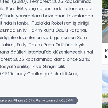
rsitesi (SUBÜ), Teknofest 2025 kapsamında
le Sürü İHA yarışmalarını ödülle tamamladı.
lüğü’nde yarışmalara hazırlanan takımlardan
ında İstanbul Tuzla’da Roketsan iş birliği
ması’nda En İyi Takım Ruhu Ödülü kazandı.
irliği ile düzenlenen ve 5 gün süren Sürü
takımı, En İyi Takım Ruhu Ödülüne layık
K
mans ödülleri İstanbul’da düzenlenecek final
k
knofest 2025 kapsamında daha önce 2242
syal Yenilikçilik ve Girişimcilik
K Efficiency Challenge Elektrikli Araç
avelsan#iha#sürüiha#eniyitakımruhuödülü#