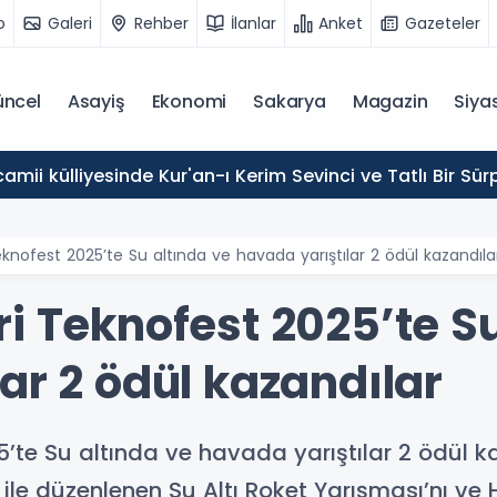
o
Galeri
Rehber
İlanlar
Anket
Gazeteler
ncel
Asayiş
Ekonomi
Sakarya
Magazin
Siya
mii külliyesinde Kur'an-ı Kerim Sevinci ve Tatlı Bir Sürp
knofest 2025’te Su altında ve havada yarıştılar 2 ödül kazandıla
i Teknofest 2025’te Su
ar 2 ödül kazandılar
5’te Su altında ve havada yarıştılar 2 ödül 
le düzenlenen Su Altı Roket Yarışması’nı ve HA