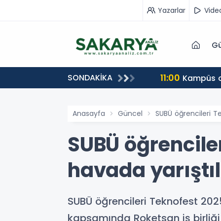
Yazarlar
Vide
Gü
11:00
SONDAKİKA
Kampüs ca
Anasayfa
Güncel
SUBÜ öğrencileri Te
SUBÜ öğrenciler
havada yarıştıl
SUBÜ öğrencileri Teknofest 202
kapsamında Roketsan iş birliği i