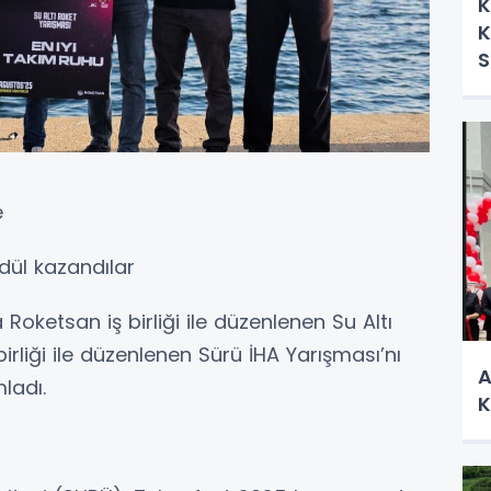
K
K
S
e
dül kazandılar
ketsan iş birliği ile düzenlenen Su Altı
irliği ile düzenlenen Sürü İHA Yarışması’nı
A
ladı.
K