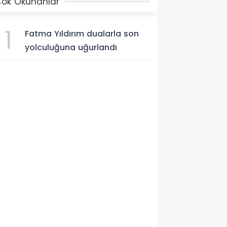
ok Okunanlar
1
Fatma Yıldırım dualarla son
yolculuğuna uğurlandı