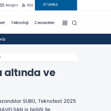
İletişim
RSS
set
Teknoloji
Cenazeler
19:19
riz
Akyazıd
r
 altında ve
kazandılar SUBÜ, Teknofest 2025
VELSAN iş birliği ile