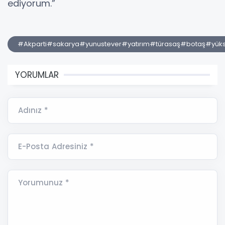
ediyorum.”
#Akparti#sakarya#yunustever#yatırım#türasaş#botaş#yükse
YORUMLAR
Adınız *
E-Posta Adresiniz *
Yorumunuz *