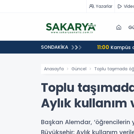
Yazarlar
Vide
Gü
11:00
SONDAKİKA
Kampüs ca
Anasayfa
Güncel
Toplu taşımada öğre
Toplu taşımada 
Aylık kullanım v
Başkan Alemdar, ‘öğrencilerin 
Büyükşehir: Aylık kullanım veril