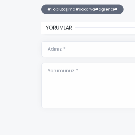
#Toplutaşıma#sakarya#öğrenci#
YORUMLAR
Adınız *
Yorumunuz *