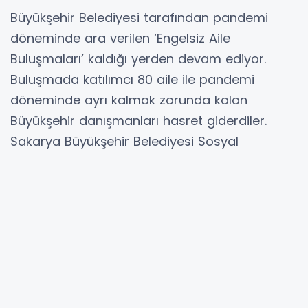
Büyükşehir Belediyesi tarafından pandemi
döneminde ara verilen ‘Engelsiz Aile
Buluşmaları’ kaldığı yerden devam ediyor.
Buluşmada katılımcı 80 aile ile pandemi
döneminde ayrı kalmak zorunda kalan
Büyükşehir danışmanları hasret giderdiler.
Sakarya Büyükşehir Belediyesi Sosyal
Hizmetler Dairesi Başkanlığı Engelli Hizmetleri
Şube Müdürlüğü tarafından gerçekleştirilen ve
pandemi sebebi ile ara verilen ‘Engelsiz
Aile Buluşmaları’ yeniden başladı. Sapanca
gölü kenarında STK Picasso’da düzenlenen
buluşmada engelli bireyler ve aileleri tekrar bir
araya gelerek hasret giderildi. Çeşitli
etkinlikler ve spor aktiviteleriyle eğlenen engelli