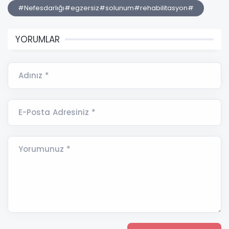
#Nefesdarlığı#egzersiz#solunum#rehabilitasyon#
YORUMLAR
Adınız *
E-Posta Adresiniz *
Yorumunuz *