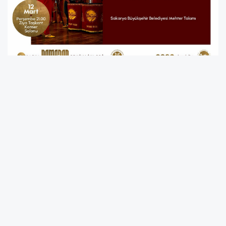
#Ramazan#sufi#mehteran#sakarya#
YORUMLAR
Adınız *
E-Posta Adresiniz *