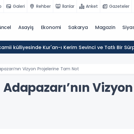
o
Galeri
Rehber
İlanlar
Anket
Gazeteler
ncel
Asayiş
Ekonomi
Sakarya
Magazin
Siya
mii külliyesinde Kur'an-ı Kerim Sevinci ve Tatlı Bir Sürp
pazarı’nın Vizyon Projelerine Tam Not
 Adapazarı’nın Vizyon 