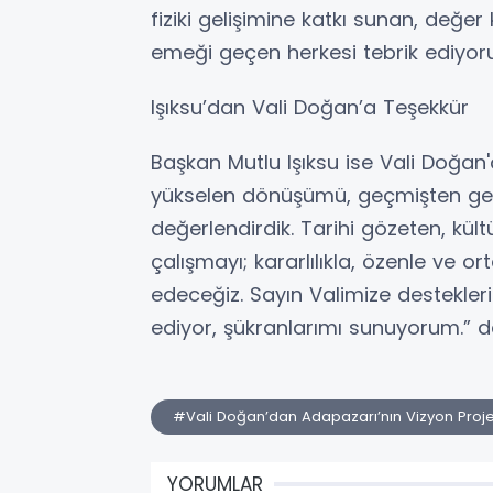
fiziki gelişimine katkı sunan, değe
emeği geçen herkesi tebrik ediyorum
Işıksu’dan Vali Doğan’a Teşekkür
Başkan Mutlu Işıksu ise Vali Doğan
yükselen dönüşümü, geçmişten gele
değerlendirdik. Tarihi gözeten, kü
çalışmayı; kararlılıkla, özenle ve
edeceğiz. Sayın Valimize destekleri
ediyor, şükranlarımı sunuyorum.” d
#Vali Doğan’dan Adapazarı’nın Vizyon Proj
YORUMLAR