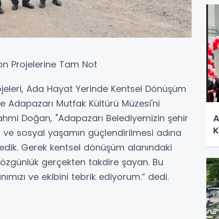
on Projelerine Tam Not
ojeleri, Ada Hayat Yerinde Kentsel Dönüşüm
ve Adapazarı Mutfak Kültürü Müzesi'ni
A
Rahmi Doğan, "Adapazarı Belediyemizin şehir
K
sı ve sosyal yaşamın güçlendirilmesi adına
ledik. Gerek kentsel dönüşüm alanındaki
i özgünlük gerçekten takdire şayan. Bu
ımızı ve ekibini tebrik ediyorum.” dedi.