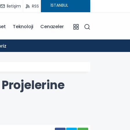
İletişim
RSS
set
Teknoloji
Cenazeler
19:19
riz
Akyazıd
Projelerine