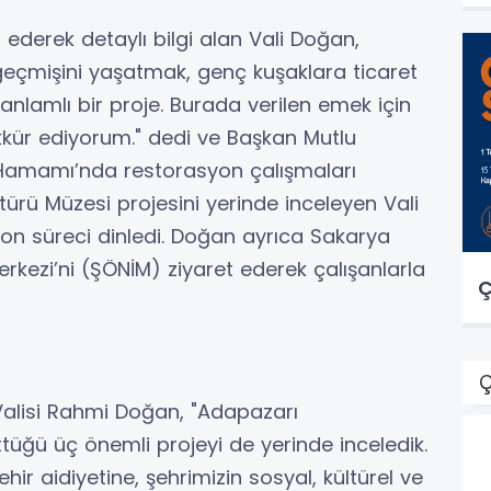
 ederek detaylı bilgi alan Vali Doğan,
geçmişini yaşatmak, genç kuşaklara ticaret
nlamlı bir proje. Burada verilen emek için
kkür ediyorum." dedi ve Başkan Mutlu
let Hamamı’nda restorasyon çalışmaları
rü Müzesi projesini yerinde inceleyen Vali
on süreci dinledi. Doğan ayrıca Sakarya
erkezi’ni (ŞÖNİM) ziyaret ederek çalışanlarla
Ç
Ç
Valisi Rahmi Doğan, "Adapazarı
ttüğü üç önemli projeyi de yerinde inceledik.
hir aidiyetine, şehrimizin sosyal, kültürel ve