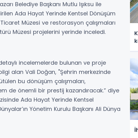
arı Belediye Başkanı Mutlu Işıksu ile
eçirilen Ada Hayat Yerinde Kentsel Dönüşüm
Ticaret Müzesi ve restorasyon çalışmaları
ü Müzesi projelerini yerinde inceledi.
K
k
detaylı incelemelerde bulunan ve proje
n bilgi alan Vali Doğan, "Şehrin merkezinde
rütülen bu dönüşüm çalışmaları,
m de önemli bir prestij kazandıracak.” diye
ezisinde Ada Hayat Yerinde Kentsel
Dünyalar’ın Yönetim Kurulu Başkanı Ali Dünya
İ