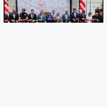
Akyazıda Yeni Hizmet Binası Kapılarını
Açtı