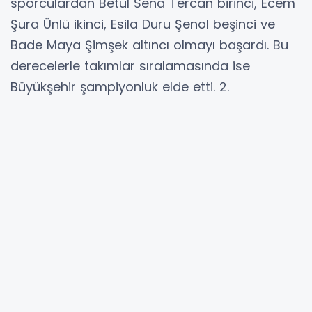
sporculardan Betül Sena Tercan birinci, Ecem
Şura Ünlü ikinci, Esila Duru Şenol beşinci ve
Bade Maya Şimşek altıncı olmayı başardı. Bu
derecelerle takımlar sıralamasında ise
Büyükşehir şampiyonluk elde etti. 2.
Uluslararası Sancaktepe Cumhuriyet
Koşusu’nda ter döken Ali Turan ise, 65-69 yaş
kategorisinde birinci olmayı
başardı.
#Dünyaşampiyonu#masatenisi#sakarya#
YORUMLAR