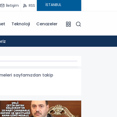
İletişim
RSS
set
Teknoloji
Cenazeler
19:19
riz
Akyazıd
işmeleri sayfamızdan takip