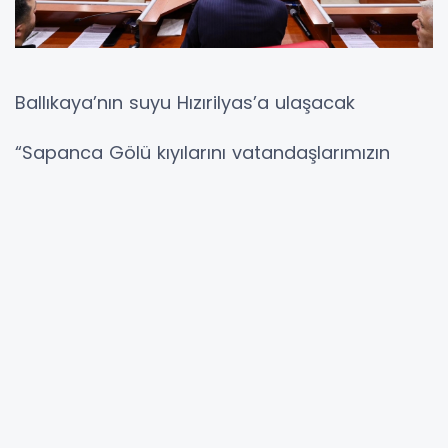
Ballıkaya’nın suyu Hızırilyas’a ulaşacak
“Sapanca Gölü kıyılarını vatandaşlarımızın
kullanımına sunmakta kararlıyız”
Büyükşehir Belediyesi Ocak Ayı Olağan
Meclisi'nde Sakarya'nın spor tarihindeki en
büyük projelerden biri olan Mollaköy Kano
Kürek Tesisi, Su Parkı arazisinin Büyükşehir'e
tahsisi onaylandı ve ilk somut adım atıldı.
Ayrıca Sapanca Gölü ile ilgili gündem olan
konulara cevap veren Alemdar, “Tavır net, göl
kıyı kenar çizgisini vatandaşlarımızın kullanıma