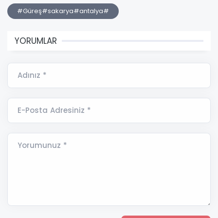
#Güreş#sakarya#antalya#
YORUMLAR
Adınız *
E-Posta Adresiniz *
Yorumunuz *