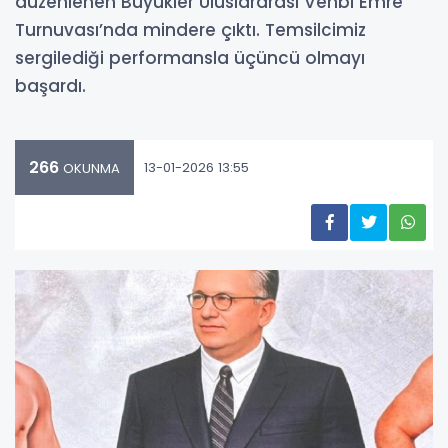
düzenlenen Büyükler Uluslararası Vehbi Emre
Turnuvası’nda mindere çıktı. Temsilcimiz
sergilediği performansla üçüncü olmayı
başardı.
266
13-01-2026 13:55
OKUNMA