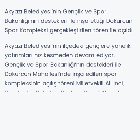
Akyazı Belediyesi’nin Gençlik ve Spor
Bakanlığı’nın destekleri ile inşa ettiği Dokurcun
Spor Kompleksi gerçekleştirilen tören ile açıldı.
Akyazı Belediyesi’nin ilçedeki gençlere yönelik
yatırımları hız kesmeden devam ediyor.
Gençlik ve Spor Bakanlığı’nın destekleri ile
Dokurcun Mahallesi’nde inşa edilen spor
kompleksinin açılış töreni Milletvekili Ali İnci,
Büyükşehir Belediye Başkanı Yusuf Alemdar,
Akyazı Kaymakamı Mustafa İkbal Eşki,
Cumhuriyet Başsavcısı Hüseyin Aşık, Gençlik
ve Spor İl Müdürü Cemil Boz, AK Parti İlçe
Başkanı Mesut Ekrem, MHP İlçe Başkanı Soyhan
Sofuoğlu, Taşkesti Belediye Başkanı Saim