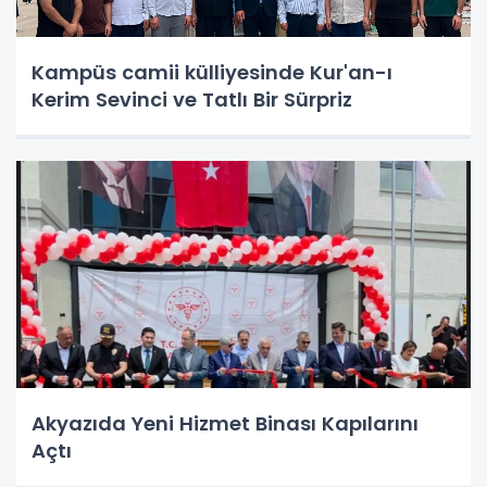
Kampüs camii külliyesinde Kur'an-ı
Kerim Sevinci ve Tatlı Bir Sürpriz
Akyazıda Yeni Hizmet Binası Kapılarını
Açtı