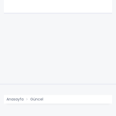
Anasayfa
Güncel
6 kilometrelik hatta kaçak