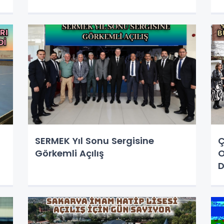
b
SERMEK Yıl Sonu Sergisine
Ç
Görkemli Açılış
O
D