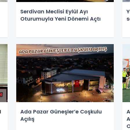
Serdivan Meclisi Eylül Ayı
Y
Oturumuyla Yeni Dönemi Açtı
s
N
Ada Pazar Güneşler’e Coşkulu
A
Açılış
A
O