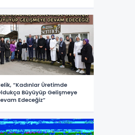
aşladı
elik, “Kadınlar Üretimde
ldukça Büyüyüp Gelişmeye
evam Edeceğiz”