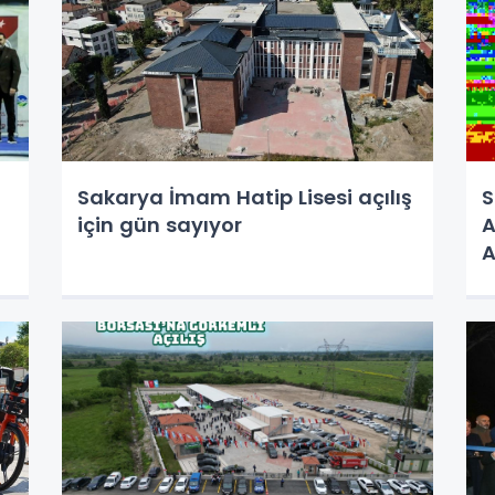
Sakarya İmam Hatip Lisesi açılış
S
için gün sayıyor
A
A