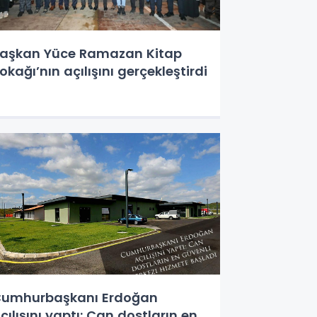
aşkan Yüce Ramazan Kitap
okağı’nın açılışını gerçekleştirdi
umhurbaşkanı Erdoğan
çılışını yaptı: Can dostların en