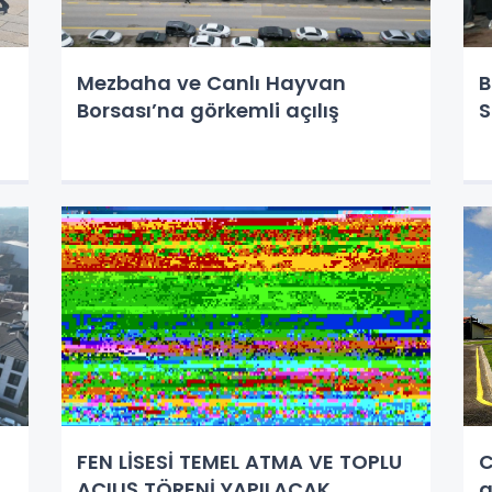
Mezbaha ve Canlı Hayvan
B
Borsası’na görkemli açılış
S
FEN LİSESİ TEMEL ATMA VE TOPLU
C
AÇILIŞ TÖRENİ YAPILACAK
a