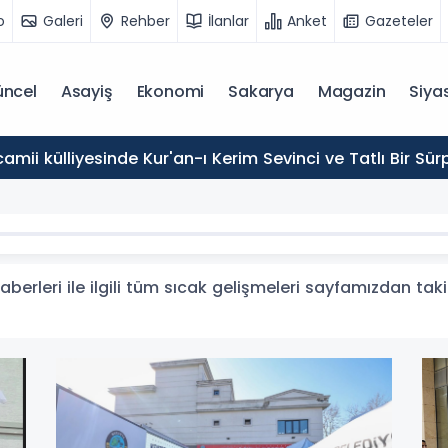
o
Galeri
Rehber
İlanlar
Anket
Gazeteler
ncel
Asayiş
Ekonomi
Sakarya
Magazin
Siya
mii külliyesinde Kur'an-ı Kerim Sevinci ve Tatlı Bir Sürp
aberleri ile ilgili tüm sıcak gelişmeleri sayfamızdan takip