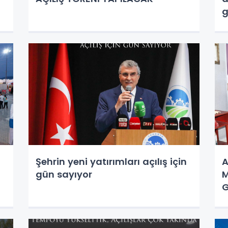
g
Şehrin yeni yatırımları açılış için
A
gün sayıyor
M
G
A